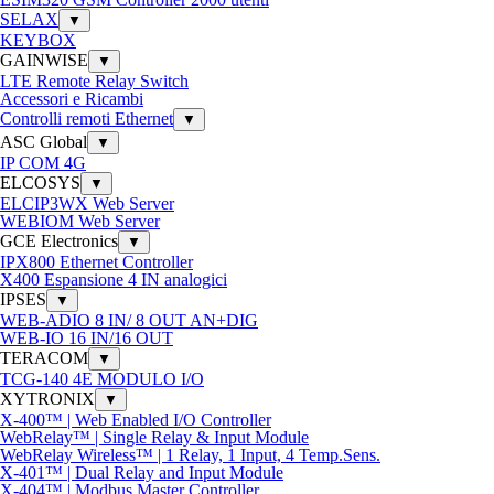
SELAX
▼
KEYBOX
GAINWISE
▼
LTE Remote Relay Switch
Accessori e Ricambi
Controlli remoti Ethernet
▼
ASC Global
▼
IP COM 4G
ELCOSYS
▼
ELCIP3WX Web Server
WEBIOM Web Server
GCE Electronics
▼
IPX800 Ethernet Controller
X400 Espansione 4 IN analogici
IPSES
▼
WEB-ADIO 8 IN/ 8 OUT AN+DIG
WEB-IO 16 IN/16 OUT
TERACOM
▼
TCG-140 4E MODULO I/O
XYTRONIX
▼
X-400™ | Web Enabled I/O Controller
WebRelay™ | Single Relay & Input Module
WebRelay Wireless™ | 1 Relay, 1 Input, 4 Temp.Sens.
X-401™ | Dual Relay and Input Module
X-404™ | Modbus Master Controller