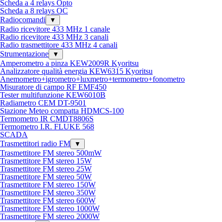
Scheda a 4 relays Opto
Scheda a 8 relays OC
Radiocomandi
▼
Radio ricevitore 433 MHz 1 canale
Radio ricevitore 433 MHz 3 canali
Radio trasmettitore 433 MHz 4 canali
Strumentazione
▼
Amperometro a pinza KEW2009R Kyoritsu
Analizzatore qualità energia KEW6315 Kyoritsu
Anemometro+igrometro+luxmetro+termometro+fonometro
Misuratore di campo RF EMF450
Tester multifunzione KEW6010B
Radiametro CEM DT-9501
Stazione Meteo compatta HDMCS-100
Termometro IR CMDT8806S
Termometro I.R. FLUKE 568
SCADA
Trasmettitori radio FM
▼
Trasmettitore FM stereo 500mW
Trasmettitore FM stereo 15W
Trasmettitore FM stereo 25W
Trasmettitore FM stereo 50W
Trasmettitore FM stereo 150W
Trasmettitore FM stereo 350W
Trasmettitore FM stereo 600W
Trasmettitore FM stereo 1000W
Trasmettitore FM stereo 2000W