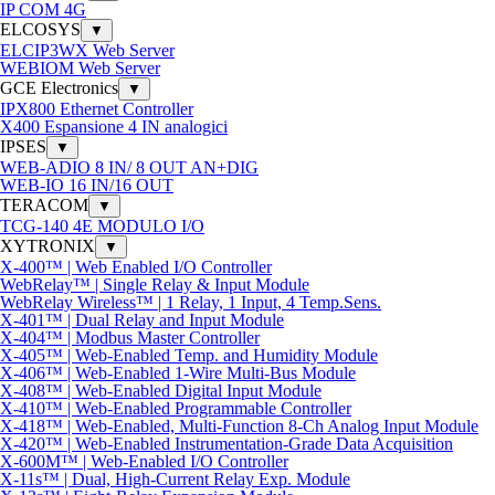
IP COM 4G
ELCOSYS
▼
ELCIP3WX Web Server
WEBIOM Web Server
GCE Electronics
▼
IPX800 Ethernet Controller
X400 Espansione 4 IN analogici
IPSES
▼
WEB-ADIO 8 IN/ 8 OUT AN+DIG
WEB-IO 16 IN/16 OUT
TERACOM
▼
TCG-140 4E MODULO I/O
XYTRONIX
▼
X-400™ | Web Enabled I/O Controller
WebRelay™ | Single Relay & Input Module
WebRelay Wireless™ | 1 Relay, 1 Input, 4 Temp.Sens.
X-401™ | Dual Relay and Input Module
X-404™ | Modbus Master Controller
X-405™ | Web-Enabled Temp. and Humidity Module
X-406™ | Web-Enabled 1-Wire Multi-Bus Module
X-408™ | Web-Enabled Digital Input Module
X-410™ | Web-Enabled Programmable Controller
X-418™ | Web-Enabled, Multi-Function 8-Ch Analog Input Module
X-420™ | Web-Enabled Instrumentation-Grade Data Acquisition
X-600M™ | Web-Enabled I/O Controller
X-11s™ | Dual, High-Current Relay Exp. Module