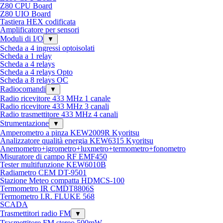
Z80 CPU Board
Z80 UIO Board
Tastiera HEX codificata
Amplificatore per sensori
Moduli di I/O
▼
Scheda a 4 ingressi optoisolati
Scheda a 1 relay
Scheda a 4 relays
Scheda a 4 relays Opto
Scheda a 8 relays OC
Radiocomandi
▼
Radio ricevitore 433 MHz 1 canale
Radio ricevitore 433 MHz 3 canali
Radio trasmettitore 433 MHz 4 canali
Strumentazione
▼
Amperometro a pinza KEW2009R Kyoritsu
Analizzatore qualità energia KEW6315 Kyoritsu
Anemometro+igrometro+luxmetro+termometro+fonometro
Misuratore di campo RF EMF450
Tester multifunzione KEW6010B
Radiametro CEM DT-9501
Stazione Meteo compatta HDMCS-100
Termometro IR CMDT8806S
Termometro I.R. FLUKE 568
SCADA
Trasmettitori radio FM
▼
Trasmettitore FM stereo 500mW