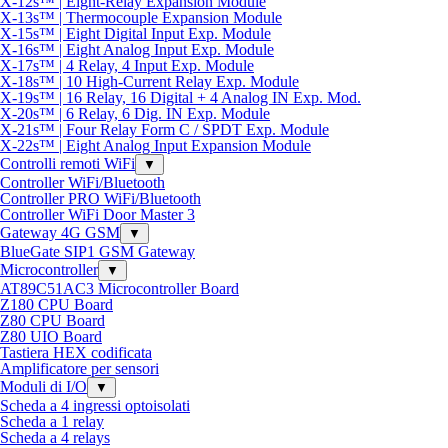
X-12s™ | Eight-Relay Expansion Module
X-13s™ | Thermocouple Expansion Module
X-15s™ | Eight Digital Input Exp. Module
X-16s™ | Eight Analog Input Exp. Module
X-17s™ | 4 Relay, 4 Input Exp. Module
X-18s™ | 10 High-Current Relay Exp. Module
X-19s™ | 16 Relay, 16 Digital + 4 Analog IN Exp. Mod.
X-20s™ | 6 Relay, 6 Dig. IN Exp. Module
X-21s™ | Four Relay Form C / SPDT Exp. Module
X-22s™ | Eight Analog Input Expansion Module
Controlli remoti WiFi
▼
Controller WiFi/Bluetooth
Controller PRO WiFi/Bluetooth
Controller WiFi Door Master 3
Gateway 4G GSM
▼
BlueGate SIP1 GSM Gateway
Microcontroller
▼
AT89C51AC3 Microcontroller Board
Z180 CPU Board
Z80 CPU Board
Z80 UIO Board
Tastiera HEX codificata
Amplificatore per sensori
Moduli di I/O
▼
Scheda a 4 ingressi optoisolati
Scheda a 1 relay
Scheda a 4 relays