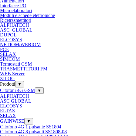
Alimentatori
Interfacce I/O
Microelaboratori
Moduli e schede elettroniche
Ricetrasmettitori
ALPHATECH
ASC_GLOBAL
DUPOL
ELCOSYS
NETIOM/WEBIOM
PCE
SELAX
SIMCOM
Termostati GSM
TRASMETTITORI FM
WEB Server
ZILOG
Prodotti
▼
Citofoni 4G GSM
▼
ALPHATECH
ASC GLOBAL
ELCOSYS
ELTAS
SELAX
GAINWISE
▼
Citofono 4G 1 pulsante SS1804
Citofono 4G 8 pulsanti SS1808-08