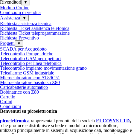
Rivenditori
▼
Modulo Ordine
Condizioni di vendita
Assistenza
▼
Richiesta assistenza tecnica
Richiesta Ticket assistenza telefonica
Richiesta Ticket teleprogrammazione
Richiesta Preventivo
Progetti
▼
SCADA per Acquedotto
Telecontrollo Pompe idriche
Telecontrollo GSM per ripetitori
Telecontrollo per linea telefonica
Telecontrollo impianto movimentazione grano
Teleallarme GSM industriale
Microelaboratore con AT89C51
Microelaboratore basato su Z80
Caricabatterie automatico
Bobinatrice con Z80
Carrello
Ordini
Condizioni
Benvenuti su picoelettronica
picoelettronica
rappresenta
i prodotti della società
ELCOSYS LTD
,
che produce e distribuisce
schede e moduli a microcontrollore,
utilizzati principalmente in
sistemi di acquisizione dati, monitoraggio e