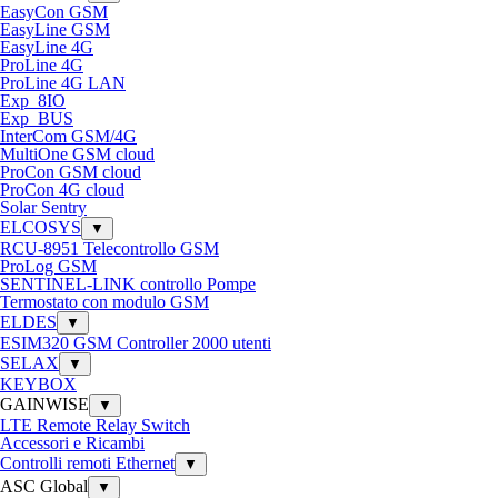
EasyCon GSM
EasyLine GSM
EasyLine 4G
ProLine 4G
ProLine 4G LAN
Exp_8IO
Exp_BUS
InterCom GSM/4G
MultiOne GSM cloud
ProCon GSM cloud
ProCon 4G cloud
Solar Sentry
ELCOSYS
▼
RCU-8951 Telecontrollo GSM
ProLog GSM
SENTINEL-LINK controllo Pompe
Termostato con modulo GSM
ELDES
▼
ESIM320 GSM Controller 2000 utenti
SELAX
▼
KEYBOX
GAINWISE
▼
LTE Remote Relay Switch
Accessori e Ricambi
Controlli remoti Ethernet
▼
ASC Global
▼