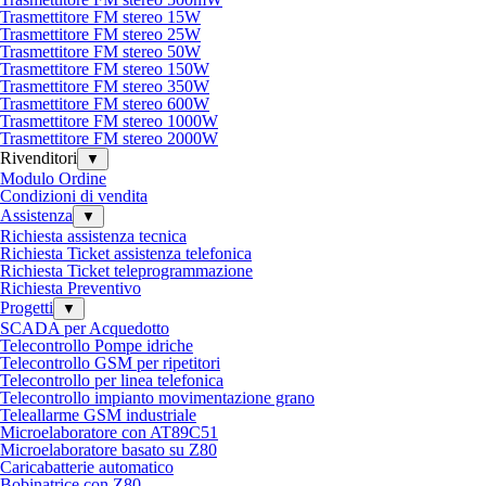
Trasmettitore FM stereo 15W
Trasmettitore FM stereo 25W
Trasmettitore FM stereo 50W
Trasmettitore FM stereo 150W
Trasmettitore FM stereo 350W
Trasmettitore FM stereo 600W
Trasmettitore FM stereo 1000W
Trasmettitore FM stereo 2000W
Rivenditori
▼
Modulo Ordine
Condizioni di vendita
Assistenza
▼
Richiesta assistenza tecnica
Richiesta Ticket assistenza telefonica
Richiesta Ticket teleprogrammazione
Richiesta Preventivo
Progetti
▼
SCADA per Acquedotto
Telecontrollo Pompe idriche
Telecontrollo GSM per ripetitori
Telecontrollo per linea telefonica
Telecontrollo impianto movimentazione grano
Teleallarme GSM industriale
Microelaboratore con AT89C51
Microelaboratore basato su Z80
Caricabatterie automatico
Bobinatrice con Z80