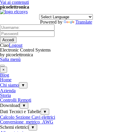
Vai ai contenuti
picoelettronica
Powered by
Translate
Ciao
Logout
Electronic Control Systems
by picoelettronica
Salta menù
×
Blog
Home
Chi siamo
▼
Azienda
Storia
Controlli Remoti
Download
▼
Dati Tecnici e Tabelle
▼
Calcolo Sezione Cavi elettrici
Conversione_metrico_AWG
Schemi elettrici
▼