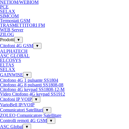
NETIOM/WEBIOM
PCE
SELAX
SIMCOM
Termostati GSM
TRASMETTITORI FM
WEB Server
ZILOG
Prodotti
▼
Citofoni 4G GSM
▼
ALPHATECH
ASC GLOBAL
ELCOSYS
ELTAS
SELAX
GAINWISE
▼
Citofono 4G 1 pulsante SS1804
Citofono 4G 8 pulsanti SS1808-08
Citofono 4G keypad SS1808-12-M
Video Citofono 4G keypad SS1912
Citofoni IP VOIP
▼
VarioBell IP/VOIP
Comunicatori Satellitari
▼
ZOLEO Comunicatore Satellitare
Controlli remoti 4G GSM
▼
ASC Global
▼