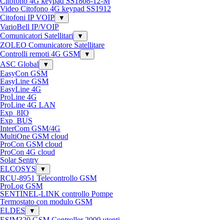
Citofono 4G keypad SS1808-12-M
Video Citofono 4G keypad SS1912
Citofoni IP VOIP
▼
VarioBell IP/VOIP
Comunicatori Satellitari
▼
ZOLEO Comunicatore Satellitare
Controlli remoti 4G GSM
▼
ASC Global
▼
EasyCon GSM
EasyLine GSM
EasyLine 4G
ProLine 4G
ProLine 4G LAN
Exp_8IO
Exp_BUS
InterCom GSM/4G
MultiOne GSM cloud
ProCon GSM cloud
ProCon 4G cloud
Solar Sentry
ELCOSYS
▼
RCU-8951 Telecontrollo GSM
ProLog GSM
SENTINEL-LINK controllo Pompe
Termostato con modulo GSM
ELDES
▼
ESIM320 GSM Controller 2000 utenti