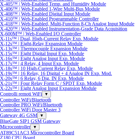
X-405™ | Web-Enabled Temp. and Humidity Module
X-406™ | Web-Enabled 1-Wire Multi-Bus Module
X-408™ | Web-Enabled Digital Input Module
X-410™ | Web-Enabled Programmable Controller
X-418™ | Web-Enabled, Multi-Function 8-Ch Analog Input Module
X-420™ | Web-Enabled Instrumentation-Grade Data Acquisition
X-600M™ | Web-Enabled I/O Controller
X-11s™ | Dual, High-Current Relay Exp. Module
X-12s™ | Eight-Relay Expansion Module
X-13s™ | Thermocouple Expansion Module
X-15s™ | Eight Digital Input Exp. Module
X-16s™ | Eight Analog Input Exp. Module
X-17s™ | 4 Relay, 4 Input Exp. Module
X-18s™ | 10 High-Current Relay Exp. Module
X-19s™ | 16 Relay, 16 Digital + 4 Analog IN Exp. Mod.
X-20s™ | 6 Relay, 6 Dig. IN Exp. Module
X-21s™ | Four Relay Form C / SPDT Exp. Module
X-22s™ | Eight Analog Input Expansion Module
Controlli remoti WiFi
▼
Controller WiFi/Bluetooth
Controller PRO WiFi/Bluetooth
Controller WiFi Door Master 3
Gateway 4G GSM
▼
BlueGate SIP1 GSM Gateway
Microcontroller
▼
AT89C51AC3 Microcontroller Board
Z180 CPU Board