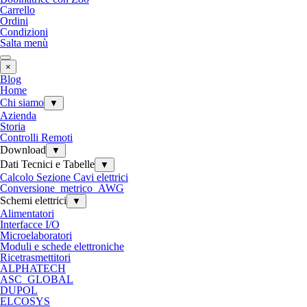
Carrello
Ordini
Condizioni
Salta menù
×
Blog
Home
Chi siamo
▼
Azienda
Storia
Controlli Remoti
Download
▼
Dati Tecnici e Tabelle
▼
Calcolo Sezione Cavi elettrici
Conversione_metrico_AWG
Schemi elettrici
▼
Alimentatori
Interfacce I/O
Microelaboratori
Moduli e schede elettroniche
Ricetrasmettitori
ALPHATECH
ASC_GLOBAL
DUPOL
ELCOSYS